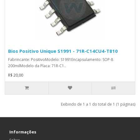
Bios Positivo Unique S1991 - 71R-C14CU4-T810
Fabrincante: PositivoModelo: S1991Encapsulamento: SOP-8
200milModelo da Placa: 71R-C1..
R$ 20,00
Exibindo de 1 a 1 do total de 1 (1 páginas)
Informações