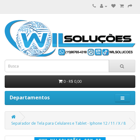
0 - R$ 0,00
Departamentos
Separador de Tela para Celulares e Tablet - Iphone 12 / 11 / X / 8